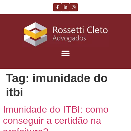
Tag:
imunidade do
itbi
Imunidade do ITBI: como
conseguir a certidão na