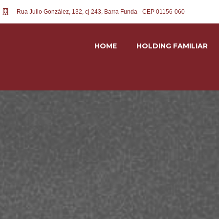
Rua Julio González, 132, cj 243, Barra Funda - CEP 01156-060
HOME
HOLDING FAMILIAR