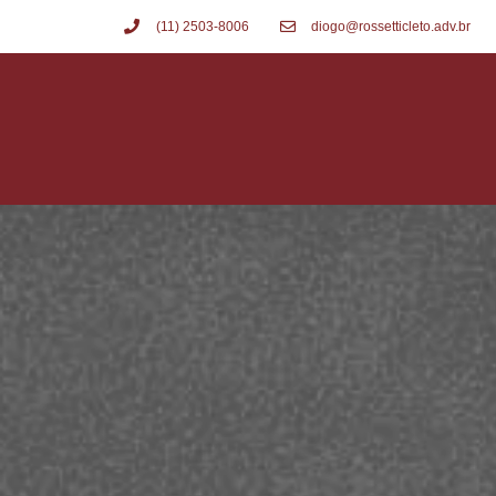
(11) 2503-8006
diogo@rossetticleto.adv.br