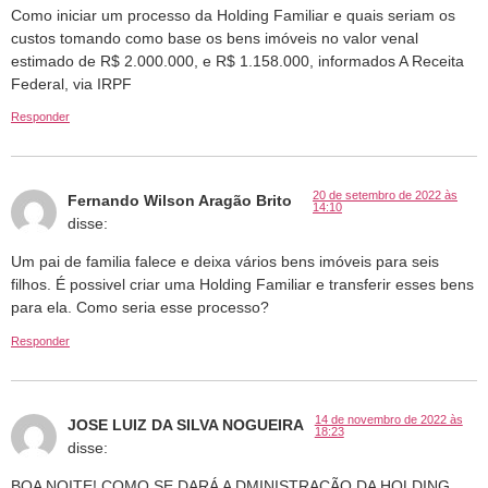
Como iniciar um processo da Holding Familiar e quais seriam os
custos tomando como base os bens imóveis no valor venal
estimado de R$ 2.000.000, e R$ 1.158.000, informados A Receita
Federal, via IRPF
Responder
20 de setembro de 2022 às
Fernando Wilson Aragão Brito
14:10
disse:
Um pai de familia falece e deixa vários bens imóveis para seis
filhos. É possivel criar uma Holding Familiar e transferir esses bens
para ela. Como seria esse processo?
Responder
14 de novembro de 2022 às
JOSE LUIZ DA SILVA NOGUEIRA
18:23
disse:
BOA NOITE! COMO SE DARÁ A DMINISTRAÇÃO DA HOLDING